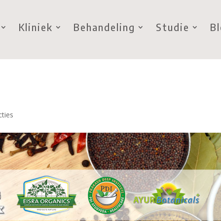
Kliniek
Behandeling
Studie
B
cties