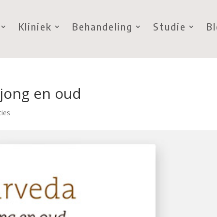
Kliniek
Behandeling
Studie
B
-jong en oud
ties