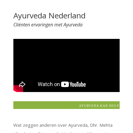
t
Ayurveda Nederland
e
r
Cliënten ervaringen met Ayurveda
n
a
t
i
v
e
:
AYURVEDA KAN HULP BIEDEN 
Wat zeggen anderen over Ayurveda, Dhr. Mehta