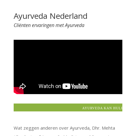
t
Ayurveda Nederland
e
r
Cliënten ervaringen met Ayurveda
n
a
t
i
v
e
:
AYURVEDA KAN HULP BIEDEN
Wat zeggen anderen over Ayurveda, Dhr. Mehta