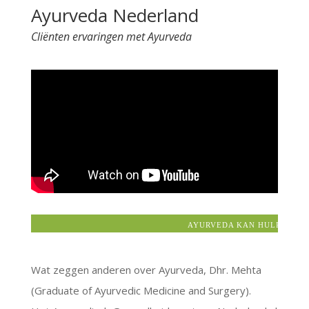
Ayurveda Nederland
e
r
Cliënten ervaringen met Ayurveda
n
a
t
i
v
e
:
AYURVEDA KAN HULP BIEDEN
Wat zeggen anderen over Ayurveda, Dhr. Mehta
(Graduate of Ayurvedic Medicine and Surgery).