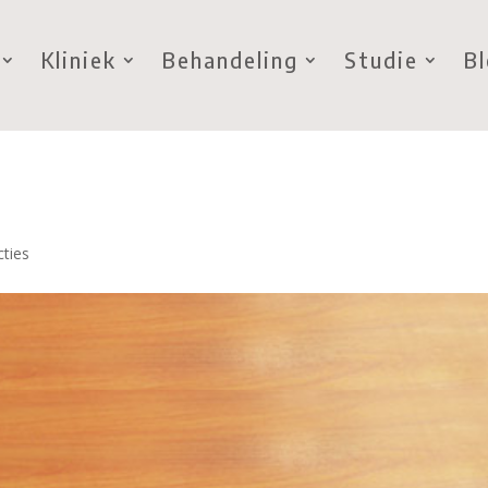
Kliniek
Behandeling
Studie
B
cties