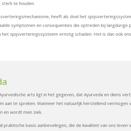
 sterk te houden.
sverteringsmechanisme, heeft als doel het spijsverteringssyste
alde symptomen en consequenties die optreden bij langdurige p
an het spijsverteringssysteem ernstig schaden. Het is dan ook on
da
urvedische arts ligt in het gegeven, dat Ayurveda en diens vert
aam aan te spreken. Wanneer het natuurlijk herstellend vermogen
en en wordt men ziek.
l praktische basis aanbevelingen, die de kwaliteit van ons leve