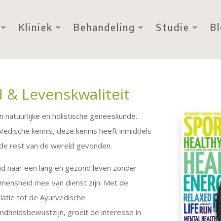
Kliniek
Behandeling
Studie
B
 & Levenskwaliteit
n natuurlijke en holistische geneeskunde.
Vedische kennis, deze kennis heeft inmiddels
 de rest van de wereld gevonden.
and naar een lang en gezond leven zonder
 mensheid mee van dienst zijn. Met de
latie tot de Ayurvedische
heidsbewustzijn, groeit de interesse in