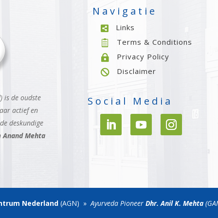
Navigatie
Links

Terms & Conditions

Privacy Policy

Disclaimer

 is de oudste
Social Media
aar actief en
 de deskundige
n
Anand Mehta
ntrum
Nederland
(AGN) »
Ayurveda Pioneer
Dhr. Anil K. Mehta
(GA