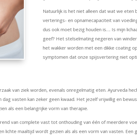
Natuurlijk is het niet alleen dat wat we ete
verterings- en opnamecapaciteit van voeding 
dus ook moet bezig houden is…. Is mijn licha
geef? Het stelselmating negeren van winder
het wakker worden met een dikke coating op d
symptomen dat onze spijsvertering niet opti
oorzaak van ziek worden, evenals onregelmatig eten. Ayurveda he
dag vasten kan zeker geen kwaad. Het jezelf vrijwillig en bewu
en als een belangrijke vorm van therapie.
riërend van complete vast tot onthouding van één of meerdere v
n lichte maaltijd wordt gezien als als een vorm van vasten.
Een g