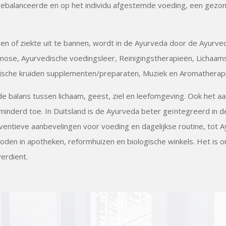
tgebalanceerde en op het individu afgestemde voeding, een gezo
 of ziekte uit te bannen, wordt in de Ayurveda door de Ayurvedi
gnose, Ayurvedische voedingsleer, Reinigingstherapieën, Lichaa
sche kruiden supplementen/preparaten, Muziek en Aromatherapi
de balans tussen lichaam, geest, ziel en leefomgeving. Ook het aa
minderd toe. In Duitsland is de Ayurveda beter geïntegreerd in 
entieve aanbevelingen voor voeding en dagelijkse routine, tot
en in apotheken, reformhuizen en biologische winkels. Het is o
verdient.