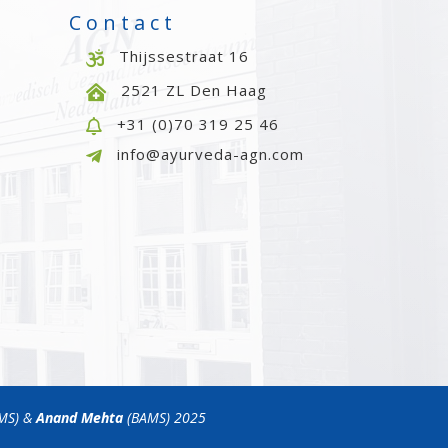
Contact
Thijssestraat 16

2521 ZL Den Haag

+31 (0)70 319 25 46

info@ayurveda-agn.com

MS) &
Anand Mehta
(BAMS) 2025