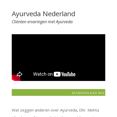
t
Ayurveda Nederland
e
r
Cliënten ervaringen met Ayurveda
n
a
t
i
v
e
:
AYURVEDA KAN HULP BIEDEN
Wat zeggen anderen over Ayurveda, Dhr. Mehta