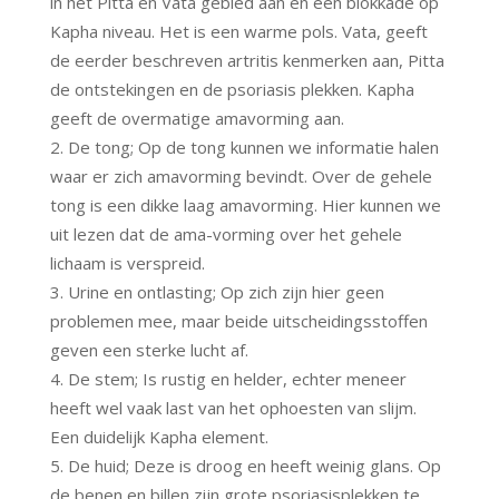
in het Pitta en Vata gebied aan en een blokkade op
Kapha niveau. Het is een warme pols. Vata, geeft
de eerder beschreven artritis kenmerken aan, Pitta
de ontstekingen en de psoriasis plekken. Kapha
geeft de overmatige amavorming aan.
De tong; Op de tong kunnen we informatie halen
waar er zich amavorming bevindt. Over de gehele
tong is een dikke laag amavorming. Hier kunnen we
uit lezen dat de ama-vorming over het gehele
lichaam is verspreid.
Urine en ontlasting; Op zich zijn hier geen
problemen mee, maar beide uitscheidingsstoffen
geven een sterke lucht af.
De stem; Is rustig en helder, echter meneer
heeft wel vaak last van het ophoesten van slijm.
Een duidelijk Kapha element.
De huid; Deze is droog en heeft weinig glans. Op
de benen en billen zijn grote psoriasisplekken te