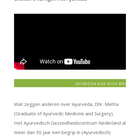
n
a
t
i
v
e
:
AYURVEDA KAN HULP BIEDEN BIJ:
Wat zeggen anderen over Ayurveda, Dhr. Mehta
(Graduate of Ayurvedic Medicine and Surgery).
Het Ayurvedisch Gezondheidscentrum Nederland al
meer dan 30 jaar een begrip in (Ayurvedisch)