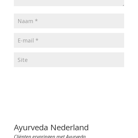
A
l
t
e
Ayurveda Nederland
r
Cliënten ervaringen met Ayurveda